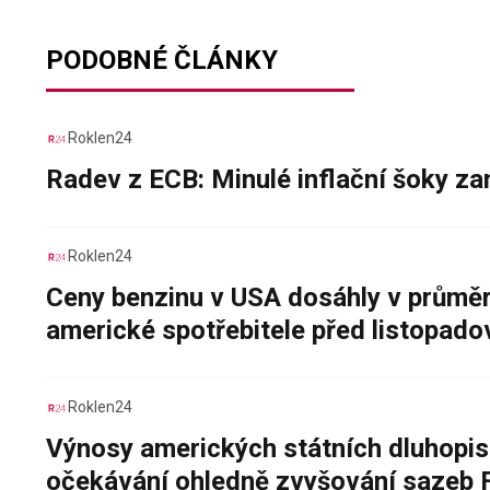
PODOBNÉ ČLÁNKY
Roklen24
Radev z ECB: Minulé inflační šoky za
Roklen24
Ceny benzinu v USA dosáhly v průměru
americké spotřebitele před listopad
Roklen24
Výnosy amerických státních dluhopis
očekávání ohledně zvyšování sazeb 