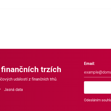
Email:
 finančních trzích
čových událostí z finančních trhů.
Jasná data
Odesláním souhla