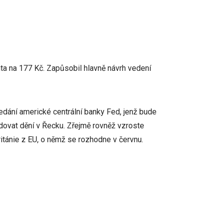
nta na 177 Kč. Zapůsobil hlavně návrh vedení
dání americké centrální banky Fed, jenž bude
dovat dění v Řecku. Zřejmě rovněž vzroste
ritánie z EU, o němž se rozhodne v červnu.