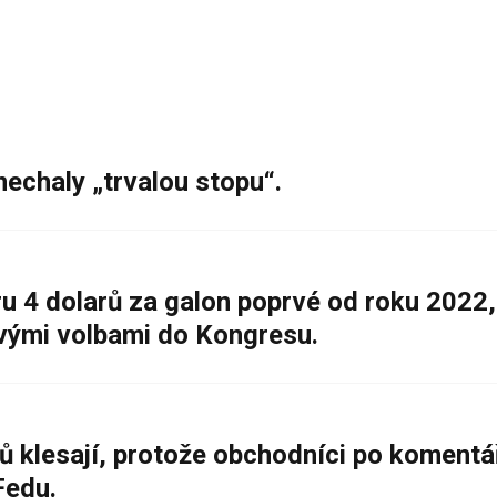
nechaly „trvalou stopu“.
 4 dolarů za galon poprvé od roku 2022,
ovými volbami do Kongresu.
ů klesají, protože obchodníci po komentá
Fedu.