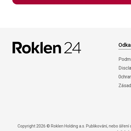
Odka
Podmí
Discl
0chra
Zásad
Copyright 2026 © Roklen Holding a.s. Publikování, nebo šířen