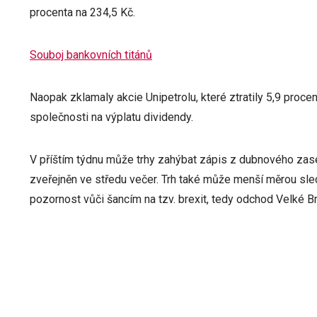
procenta na 234,5 Kč.
Souboj bankovních titánů
Naopak zklamaly akcie Unipetrolu, které ztratily 5,9 proce
společnosti na výplatu dividendy.
V příštím týdnu může trhy zahýbat zápis z dubnového zase
zveřejněn ve středu večer. Trh také může menší měrou sle
pozornost vůči šancím na tzv. brexit, tedy odchod Velké B