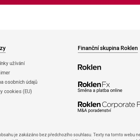
zy
Finanční skupina Roklen
nky užívání
aimer
na osobních údajů
y cookies (EU)
í obsahu je zakázáno bez předchozího souhlasu. Texty na tomto webu nes