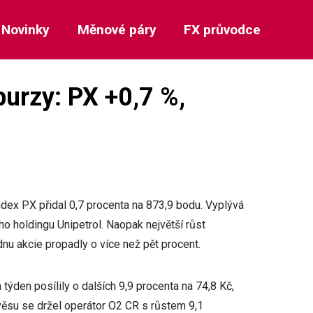
Novinky
Měnové páry
FX průvodce
burzy: PX +0,7 %,
ndex PX přidal 0,7 procenta na 873,9 bodu. Vyplývá
ho holdingu Unipetrol. Naopak největší růst
 akcie propadly o více než pět procent.
ýden posílily o dalších 9,9 procenta na 74,8 Kč,
ávěsu se držel operátor O2 CR s růstem 9,1