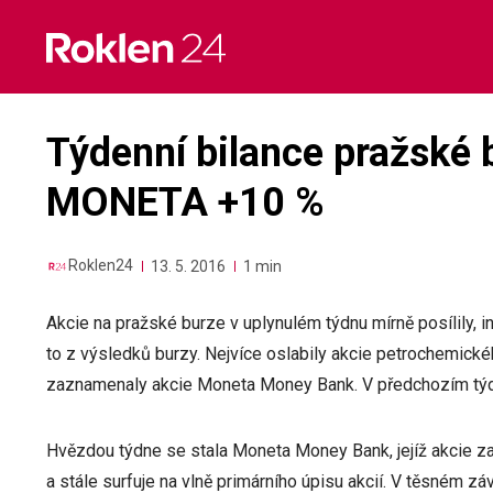
Skip
to
content
Týdenní bilance pražské 
MONETA +10 %
Roklen24
13. 5. 2016
1 min
Akcie na pražské burze v uplynulém týdnu mírně posílily, i
to z výsledků burzy. Nejvíce oslabily akcie petrochemické
zaznamenaly akcie Moneta Money Bank. V předchozím týdnu
Hvězdou týdne se stala Moneta Money Bank, jejíž akcie za t
a stále surfuje na vlně primárního úpisu akcií. V těsném z