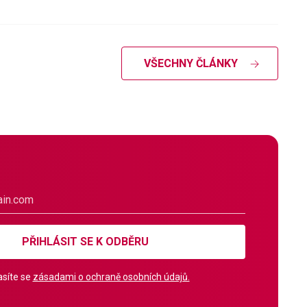
VŠECHNY ČLÁNKY
PŘIHLÁSIT SE K ODBĚRU
síte se
zásadami o ochraně osobních údajů.