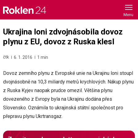
Skip
to
content
Ukrajina loni zdvojnásobila dovoz
plynu z EU, dovoz z Ruska klesl
čtk
6. 1. 2016
1 min
Dovoz zemního plynu z Evropské unie na Ukrajinu loni stoupl
dvojnásobně na 10,3 miliardy metrů krychlových. Nákup plynu
z Ruska Kyjev naopak prudce omezil. Většina plynu
dovezeného z Evropy byla na Ukrajinu dodána přes
Slovensko. Oznámila to ukrajinská státní společnost pro
přepravu plynu Ukrtransgaz.