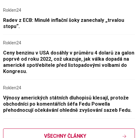
Roklen24
Radev z ECB: Minulé inflační šoky zanechaly „trvalou
stopu“.
Roklen24
Ceny benzinu v USA dosáhly v průměru 4 dolarů za galon
poprvé od roku 2022, což ukazuje, jak válka dopadá na
americké spotřebitele před listopadovými volbami do
Kongresu.
Roklen24
Výnosy amerických státních dluhopisů klesají, protože
obchodníci po komentářích šéfa Fedu Powella
přehodnocují očekávání ohledně zvyšování sazeb Fedu.
VŠECHNY ČLÁNKY