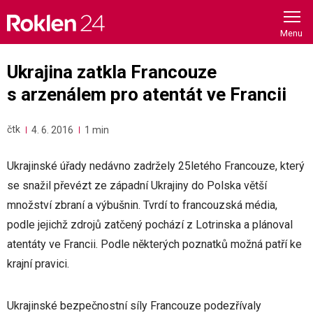
Skip
to
content
Ukrajina zatkla Francouze
s arzenálem pro atentát ve Francii
čtk
4. 6. 2016
1 min
Ukrajinské úřady nedávno zadržely 25letého Francouze, který
se snažil převézt ze západní Ukrajiny do Polska větší
množství zbraní a výbušnin. Tvrdí to francouzská média,
podle jejichž zdrojů zatčený pochází z Lotrinska a plánoval
atentáty ve Francii. Podle některých poznatků možná patří ke
krajní pravici.
Ukrajinské bezpečnostní síly Francouze podezřívaly