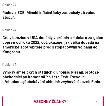
Roklen24
Radev z ECB: Minulé inflační šoky zanechaly „trvalou
stopu“.
Roklen24
Ceny benzinu v USA dosáhly v průměru 4 dolarů za galon
poprvé od roku 2022, což ukazuje, jak válka dopadá na
americké spotřebitele před listopadovými volbami do
Kongresu.
Roklen24
Výnosy amerických státních dluhopisů klesají, protože
obchodníci po komentářích šéfa Fedu Powella
přehodnocují očekávání ohledně zvyšování sazeb Fedu.
VŠECHNY ČLÁNKY