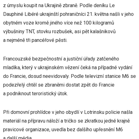
z úmyslu koupit na Ukrajině zbraně. Podle deníku Le
Dauphiné Libéré ukrajinští pohraničníci 21. května našli v jeho
obytném voze kromě jiného více než 100 kilogramů
výbušniny TNT, stovku rozbušek, asi pět kalašnikovů
a nejméně tři pancéřové pěsti.
Francouzské bezpečnostní a justiční úřady zatčeného
mladíka, který v ukrajinském vězení čeká na případné vydání
do Francie, dosud neevidovaly. Podle televizní stanice M6 se
podezřelý chtěl se zbraněmi dostat zpět do Francie
a podniknout teroristický útok.
Při domovní prohlídce v jeho obydlí v Lotrinsku policie našla
materiál na přípravu náloží a tričko se zkratkou jedné krajně
pravicové organizace, uvedla bez dalšího upřesnění M6
a další média.