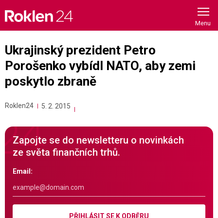
Skip
to
content
Ukrajinský prezident Petro
Porošenko vybídl NATO, aby zemi
poskytlo zbraně
Roklen24
5. 2. 2015
Zapojte se do newsletteru o novinkách
ze světa finančních trhů.
Email:
PŘIHLÁSIT SE K ODBĚRU