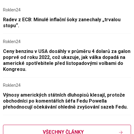
Roklen24
Radev z ECB: Minulé inflační šoky zanechaly „trvalou
stopu“.
Roklen24
Ceny benzinu v USA dosáhly v průměru 4 dolarů za galon
poprvé od roku 2022, což ukazuje, jak válka dopadá na
americké spotřebitele před listopadovými volbami do
Kongresu.
Roklen24
Výnosy amerických státních dluhopisů klesají, protože
obchodníci po komentářích šéfa Fedu Powella
přehodnocují očekávání ohledně zvyšování sazeb Fedu.
VŠECHNY ČLÁNKY