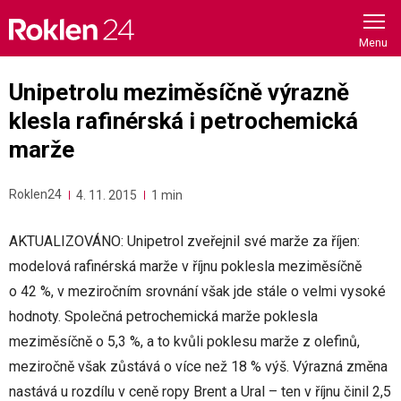
Skip
to
content
Unipetrolu meziměsíčně výrazně
klesla rafinérská i petrochemická
marže
Roklen24
4. 11. 2015
1 min
AKTUALIZOVÁNO: Unipetrol zveřejnil své marže za říjen:
modelová rafinérská marže v říjnu poklesla meziměsíčně
o 42 %, v meziročním srovnání však jde stále o velmi vysoké
hodnoty. Společná petrochemická marže poklesla
meziměsíčně o 5,3 %, a to kvůli poklesu marže z olefinů,
meziročně však zůstává o více než 18 % výš. Výrazná změna
nastává u rozdílu v ceně ropy Brent a Ural – ten v říjnu činil 2,5