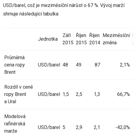
USD/barel, což je meziměsíční nárůst o 67 %. Vývoj marží
shrnuje následující tabulka:
Září
Říjen
Říjen
Meziměsíční
M
Jednotka
2015
2015
2014
změna
z
Průměrná
cena ropy
USD/barel
48
49
87
2,1%
Brent
Rozdíl v ceně
ropy Brent
USD/barel
1,5
2,5
1,3
66,7%
a Ural
Modelová
rafinérská
USD/barel
5
2,9
2,1
-42,0%
marže