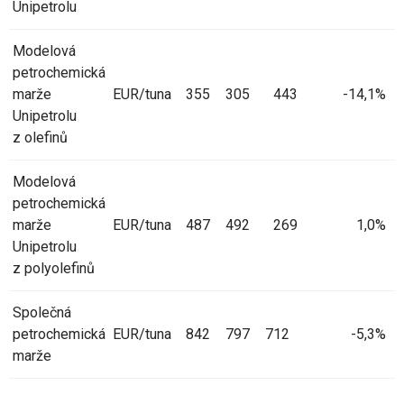
Unipetrolu
Modelová
petrochemická
marže
EUR/tuna
355
305
443
-14,1%
Unipetrolu
z olefinů
Modelová
petrochemická
marže
EUR/tuna
487
492
269
1,0%
Unipetrolu
z polyolefinů
Společná
petrochemická
EUR/tuna
842
797
712
-5,3%
marže