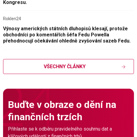
Kongresu.
Roklen24
Výnosy amerických státních dluhopisů klesají, protože
obchodníci po komentářích šéfa Fedu Powella
přehodnocují očekávání ohledně zvyšování sazeb Fedu.
VŠECHNY ČLÁNKY
Buďte v obraze o dění na
finančních trzích
Přihlaste se k odběru pravidelného souhrnu dat a
klíčových událostí z finančních trhů.