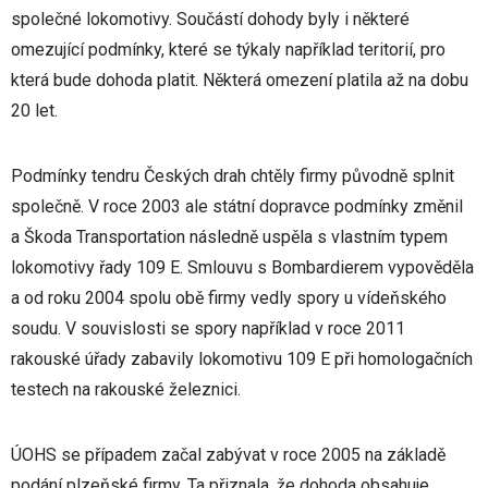
společné lokomotivy. Součástí dohody byly i některé
omezující podmínky, které se týkaly například teritorií, pro
která bude dohoda platit. Některá omezení platila až na dobu
20 let.
Podmínky tendru Českých drah chtěly firmy původně splnit
společně. V roce 2003 ale státní dopravce podmínky změnil
a Škoda Transportation následně uspěla s vlastním typem
lokomotivy řady 109 E. Smlouvu s Bombardierem vypověděla
a od roku 2004 spolu obě firmy vedly spory u vídeňského
soudu. V souvislosti se spory například v roce 2011
rakouské úřady zabavily lokomotivu 109 E při homologačních
testech na rakouské železnici.
ÚOHS se případem začal zabývat v roce 2005 na základě
podání plzeňské firmy. Ta přiznala, že dohoda obsahuje