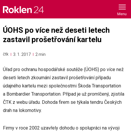
Skip
to
content
ÚOHS po více než deseti letech
zastavil prošetřování kartelu
čtk
3. 1. 2017
2 min
Úřad pro ochranu hospodářské soutěže (ÚOHS) po více než
deseti letech zkoumání zastavil prošetřování případu
údajného kartelu mezi společnostmi Škoda Transportation
a Bombardier Transportation. Případ je už promlčený, zjistila
ČTK z webu úřadu. Dohoda firem se týkala tendru Českých
drah na lokomotivy.
Firmy v roce 2002 uzavřely dohodu o spolupráci na vývoji