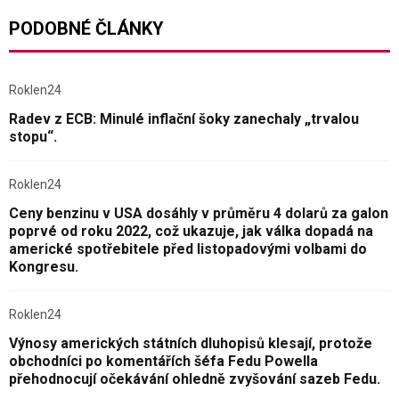
PODOBNÉ ČLÁNKY
Roklen24
Radev z ECB: Minulé inflační šoky zanechaly „trvalou
stopu“.
Roklen24
Ceny benzinu v USA dosáhly v průměru 4 dolarů za galon
poprvé od roku 2022, což ukazuje, jak válka dopadá na
americké spotřebitele před listopadovými volbami do
Kongresu.
Roklen24
Výnosy amerických státních dluhopisů klesají, protože
obchodníci po komentářích šéfa Fedu Powella
přehodnocují očekávání ohledně zvyšování sazeb Fedu.