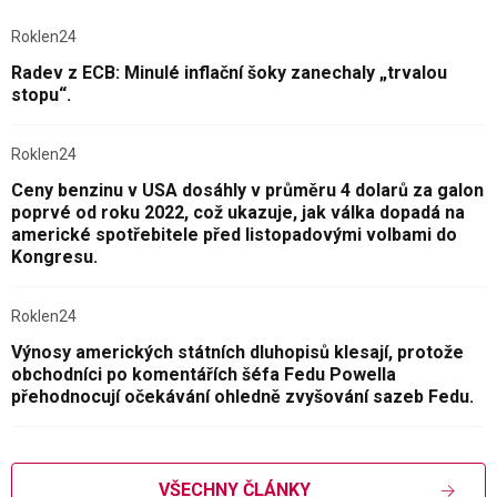
Roklen24
Radev z ECB: Minulé inflační šoky zanechaly „trvalou
stopu“.
Roklen24
Ceny benzinu v USA dosáhly v průměru 4 dolarů za galon
poprvé od roku 2022, což ukazuje, jak válka dopadá na
americké spotřebitele před listopadovými volbami do
Kongresu.
Roklen24
Výnosy amerických státních dluhopisů klesají, protože
obchodníci po komentářích šéfa Fedu Powella
přehodnocují očekávání ohledně zvyšování sazeb Fedu.
VŠECHNY ČLÁNKY