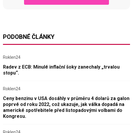
PODOBNÉ ČLÁNKY
Roklen24
Radev z ECB: Minulé inflační šoky zanechaly „trvalou
stopu“.
Roklen24
Ceny benzinu v USA dosáhly v průměru 4 dolarů za galon
poprvé od roku 2022, což ukazuje, jak válka dopadá na
americké spotřebitele před listopadovými volbami do
Kongresu.
Roklen24