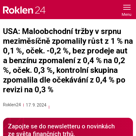
Skip
to
content
USA: Maloobchodní tržby v srpnu
meziměsíčně zpomalily růst z 1 % na
0,1 %, oček. -0,2 %, bez prodeje aut
a benzínu zpomalení z 0,4 % na 0,2
%, oček. 0,3 %, kontrolní skupina
zpomalila dle očekávání z 0,4 % po
revizi na 0,3 %
Roklen24
17. 9. 2024
Zapojte se do newsletteru o novinkách
ze světa finančních trhů.