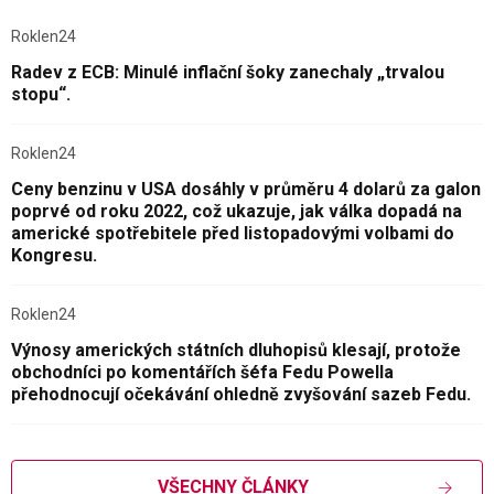
Roklen24
Radev z ECB: Minulé inflační šoky zanechaly „trvalou
stopu“.
Roklen24
Ceny benzinu v USA dosáhly v průměru 4 dolarů za galon
poprvé od roku 2022, což ukazuje, jak válka dopadá na
americké spotřebitele před listopadovými volbami do
Kongresu.
Roklen24
Výnosy amerických státních dluhopisů klesají, protože
obchodníci po komentářích šéfa Fedu Powella
přehodnocují očekávání ohledně zvyšování sazeb Fedu.
VŠECHNY ČLÁNKY