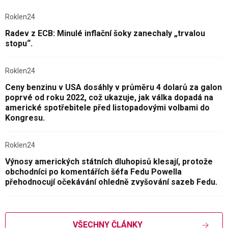
Roklen24
Radev z ECB: Minulé inflační šoky zanechaly „trvalou
stopu“.
Roklen24
Ceny benzinu v USA dosáhly v průměru 4 dolarů za galon
poprvé od roku 2022, což ukazuje, jak válka dopadá na
americké spotřebitele před listopadovými volbami do
Kongresu.
Roklen24
Výnosy amerických státních dluhopisů klesají, protože
obchodníci po komentářích šéfa Fedu Powella
přehodnocují očekávání ohledně zvyšování sazeb Fedu.
VŠECHNY ČLÁNKY