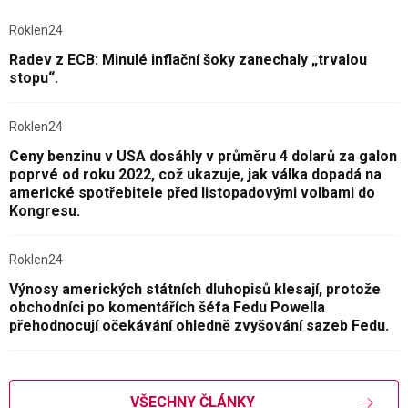
Roklen24
Radev z ECB: Minulé inflační šoky zanechaly „trvalou
stopu“.
Roklen24
Ceny benzinu v USA dosáhly v průměru 4 dolarů za galon
poprvé od roku 2022, což ukazuje, jak válka dopadá na
americké spotřebitele před listopadovými volbami do
Kongresu.
Roklen24
Výnosy amerických státních dluhopisů klesají, protože
obchodníci po komentářích šéfa Fedu Powella
přehodnocují očekávání ohledně zvyšování sazeb Fedu.
VŠECHNY ČLÁNKY