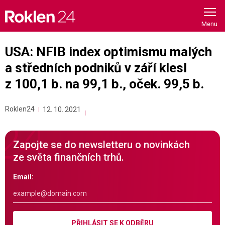
Skip
to
content
USA: NFIB index optimismu malých
a středních podniků v září klesl
z 100,1 b. na 99,1 b., oček. 99,5 b.
Roklen24
12. 10. 2021
Zapojte se do newsletteru o novinkách
ze světa finančních trhů.
Email:
PŘIHLÁSIT SE K ODBĚRU