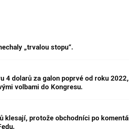
nechaly „trvalou stopu“.
 4 dolarů za galon poprvé od roku 2022,
ovými volbami do Kongresu.
ů klesají, protože obchodníci po komentá
Fedu.