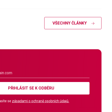
VŠECHNY ČLÁNKY
PŘIHLÁSIT SE K ODBĚRU
síte se
zásadami o ochraně osobních údajů.