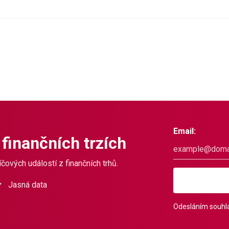
Email:
 finančních trzích
čových událostí z finančních trhů.
Jasná data
Odesláním souhla