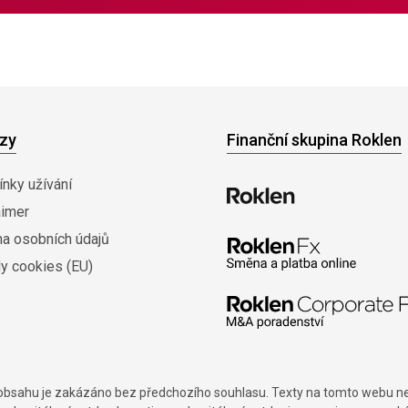
zy
Finanční skupina Roklen
nky užívání
aimer
na osobních údajů
y cookies (EU)
í obsahu je zakázáno bez předchozího souhlasu. Texty na tomto webu nes