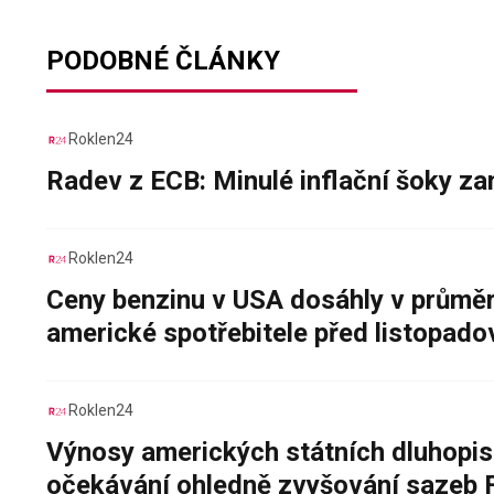
PODOBNÉ ČLÁNKY
Roklen24
Radev z ECB: Minulé inflační šoky za
Roklen24
Ceny benzinu v USA dosáhly v průměru
americké spotřebitele před listopad
Roklen24
Výnosy amerických státních dluhopis
očekávání ohledně zvyšování sazeb 