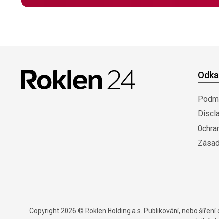
Odka
Podmí
Discl
0chra
Zásad
Copyright 2026 © Roklen Holding a.s. Publikování, nebo šířen