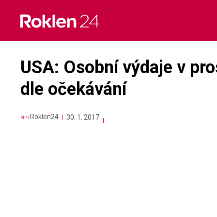
Skip
to
content
USA: Osobní výdaje v pros
dle očekávání
Roklen24
30. 1. 2017