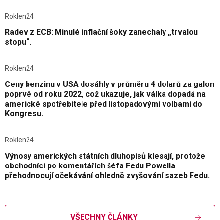
Roklen24
Radev z ECB: Minulé inflační šoky zanechaly „trvalou
stopu“.
Roklen24
Ceny benzinu v USA dosáhly v průměru 4 dolarů za galon
poprvé od roku 2022, což ukazuje, jak válka dopadá na
americké spotřebitele před listopadovými volbami do
Kongresu.
Roklen24
Výnosy amerických státních dluhopisů klesají, protože
obchodníci po komentářích šéfa Fedu Powella
přehodnocují očekávání ohledně zvyšování sazeb Fedu.
VŠECHNY ČLÁNKY