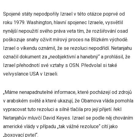
Spojené státy nepodpořily Izrael v této otázce poprvé od
roku 1979. Washington, hlavní spojenec Izraele, vysvětlil
nynější nepoužití svého práva veta tím, že rozšiřování osad
poškozuje snahy oživit mírový proces na Blízkém východě.
Izrael o víkendu oznámil, že se rezoluci nepodřídí. Netanjahu
označil dokument za „neobjektivní a hanebný“ a prohlásil, že
Izrael přehodnotí své vztahy s OSN. Předvolal si také
velvyslance USA v Izraeli.
„Máme nenapadnutelné informace, které pocházejí od zdrojů
v arabském světě a které ukazují, že Obamova vláda pomohla
vypracovat tuto rezoluci a silně tlačila pro její přijetí. řekl
Netanjahův mluvčí David Keyes. Izrael se podle něj chováním
americké vlády v případu „tak vážné rezoluce“ cítí jako
„boxovací pytel“.