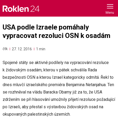
Skip
to
content
USA podle Izraele pomáhaly
vypracovat rezoluci OSN k osadám
čtk
27. 12. 2016
1 min
Spojené státy se aktivně podílely na vypracování rezoluce
k židovským osadám, kterou v pátek schválila Rada
bezpečnosti OSN a kterou Izrael kategoricky odmítá. Řekl to
dnes mluvčí izraelského premiéra Benjamina Netanjahua. Ten
se rozhněval na vládu Baracka Obamy již za to, že USA
zdržením se při hlasování umožnily přijetí rezoluce požadující
po Izraeli, aby přestal s výstavbou židovských osad na
okupovaných palestinských územích.