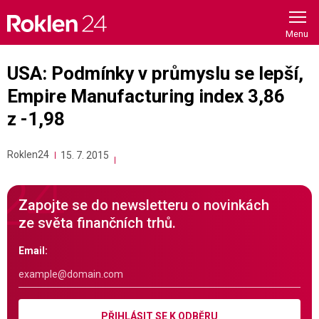
Skip
to
content
USA: Podmínky v průmyslu se lepší,
Empire Manufacturing index 3,86
z -1,98
Roklen24
15. 7. 2015
Zapojte se do newsletteru o novinkách
ze světa finančních trhů.
Email:
PŘIHLÁSIT SE K ODBĚRU