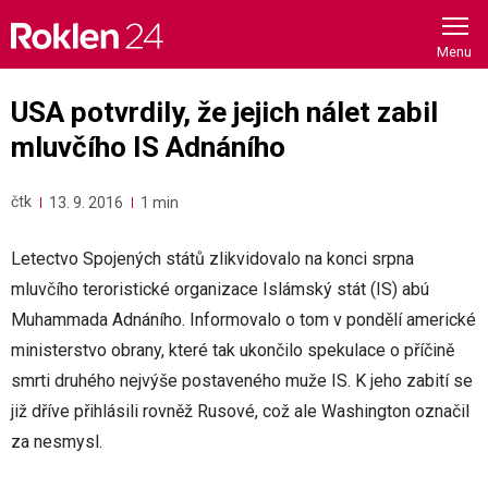
Skip
to
content
USA potvrdily, že jejich nálet zabil
mluvčího IS Adnáního
čtk
13. 9. 2016
1 min
Letectvo Spojených států zlikvidovalo na konci srpna
mluvčího teroristické organizace Islámský stát (IS) abú
Muhammada Adnáního. Informovalo o tom v pondělí americké
ministerstvo obrany, které tak ukončilo spekulace o příčině
smrti druhého nejvýše postaveného muže IS. K jeho zabití se
již dříve přihlásili rovněž Rusové, což ale Washington označil
za nesmysl.