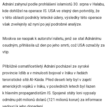
Adnání zahynul podle prohlášení islamistů 30. srpna v Halabu,
kde dohlížel na operace IS. USA ve stejný den potvrdily, že
v této oblasti podnikly letecké údery, výsledky této operace
však zveřejnily až nyní po její podrobné analýze.
Moskva se naopak k autorství náletu, jenž se stal Adnánímu
osudným, přihlásila už den po jeho smrti, což USA označily za
vtip.
Přibližně osmatřicetiletý Adnání pocházel ze syrské
provincie Idlib a v minulosti bojoval v Iráku v řadách
teroristické sítě Al-Káida. Před deseti lety byl v zajetí
amerických vojáků v Iráku, v posledních letech byl řazen
k hlavním propagandistům IS. Spojené státy loni vypsaly
odměnu pět milionů dolarů (121 milionů korun) za informace
vedoucí k jeho dopadení.