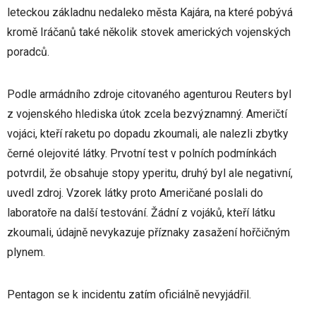
leteckou základnu nedaleko města Kajára, na které pobývá
kromě Iráčanů také několik stovek amerických vojenských
poradců.
Podle armádního zdroje citovaného agenturou Reuters byl
z vojenského hlediska útok zcela bezvýznamný. Američtí
vojáci, kteří raketu po dopadu zkoumali, ale nalezli zbytky
černé olejovité látky. Prvotní test v polních podmínkách
potvrdil, že obsahuje stopy yperitu, druhý byl ale negativní,
uvedl zdroj. Vzorek látky proto Američané poslali do
laboratoře na další testování. Žádní z vojáků, kteří látku
zkoumali, údajně nevykazuje příznaky zasažení hořčičným
plynem.
Pentagon se k incidentu zatím oficiálně nevyjádřil.