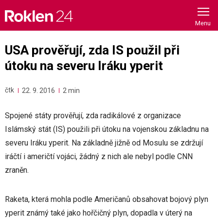
Skip
to
content
USA prověřují, zda IS použil při
útoku na severu Iráku yperit
čtk
22. 9. 2016
2 min
Spojené státy prověřují, zda radikálové z organizace
Islámský stát (IS) použili při útoku na vojenskou základnu na
severu Iráku yperit. Na základně jižně od Mosulu se zdržují
iráčtí i američtí vojáci, žádný z nich ale nebyl podle CNN
zraněn.
Raketa, která mohla podle Američanů obsahovat bojový plyn
yperit známý také jako hořčičný plyn, dopadla v úterý na