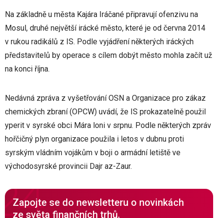
Na základně u města Kajára Iráčané připravují ofenzivu na
Mosul, druhé největší irácké město, které je od června 2014
v rukou radikálů z IS. Podle vyjádření některých iráckých
představitelů by operace s cílem dobýt město mohla začít už
na konci října.
Nedávná zpráva z vyšetřování OSN a Organizace pro zákaz
chemických zbraní (OPCW) uvádí, že IS prokazatelně použil
yperit v syrské obci Mára loni v srpnu. Podle některých zpráv
hořčičný plyn organizace použila i letos v dubnu proti
syrským vládním vojákům v boji o armádní letiště ve
východosyrské provincii Dajr az-Zaur.
Zapojte se do newsletteru o novinkách
ze světa finančních trhů.