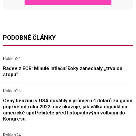
PODOBNÉ ČLÁNKY
Roklen24
Radev z ECB: Minulé inflační šoky zanechaly „trvalou
stopu“.
Roklen24
Ceny benzinu v USA dosáhly v průměru 4 dolarů za galon
poprvé od roku 2022, což ukazuje, jak válka dopadá na
americké spotřebitele před listopadovými volbami do
Kongresu.
Roklen24