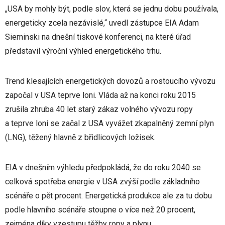
„USA by mohly být, podle slov, která se jednu dobu používala,
energeticky zcela nezávislé,“ uvedl zástupce EIA Adam
Sieminski na dnešní tiskové konferenci, na které úřad
představil výroční výhled energetického trhu.
Trend klesajících energetických dovozů a rostoucího vývozu
započal v USA teprve loni. Vláda až na konci roku 2015
zrušila zhruba 40 let starý zákaz volného vývozu ropy
a teprve loni se začal z USA vyvážet zkapalněný zemní plyn
(LNG), těžený hlavně z břidlicových ložisek.
EIA v dnešním výhledu předpokládá, že do roku 2040 se
celková spotřeba energie v USA zvýší podle základního
scénáře o pět procent. Energetická produkce ale za tu dobu
podle hlavního scénáře stoupne o více než 20 procent,
zejména díky vzestupu těžby ropy a plynu.