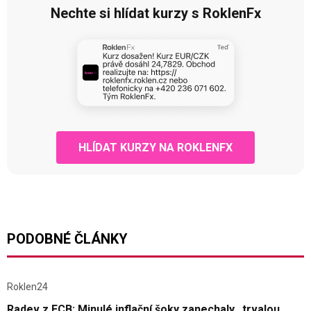
Nechte si hlídat kurzy s RoklenFx
HLÍDAT KURZY NA ROKLENFX
PODOBNÉ ČLÁNKY
Roklen24
Radev z ECB: Minulé inflační šoky zanechaly „trvalou