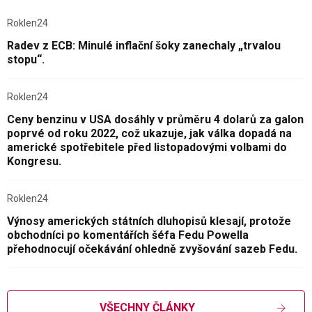
Roklen24
Radev z ECB: Minulé inflační šoky zanechaly „trvalou
stopu“.
Roklen24
Ceny benzinu v USA dosáhly v průměru 4 dolarů za galon
poprvé od roku 2022, což ukazuje, jak válka dopadá na
americké spotřebitele před listopadovými volbami do
Kongresu.
Roklen24
Výnosy amerických státních dluhopisů klesají, protože
obchodníci po komentářích šéfa Fedu Powella
přehodnocují očekávání ohledně zvyšování sazeb Fedu.
VŠECHNY ČLÁNKY