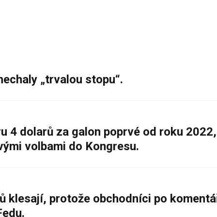
nechaly „trvalou stopu“.
 4 dolarů za galon poprvé od roku 2022,
ovými volbami do Kongresu.
ů klesají, protože obchodníci po komentá
Fedu.