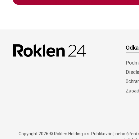
Odka
Podmí
Discl
0chra
Zásad
Copyright 2026 © Roklen Holding a.s. Publikování, nebo šířen