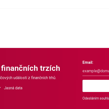
Email:
 finančních trzích
čových událostí z finančních trhů.
Jasná data
Odesláním souhla