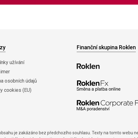
zy
Finanční skupina Roklen
nky užívání
aimer
na osobních údajů
y cookies (EU)
í obsahu je zakázáno bez předchozího souhlasu. Texty na tomto webu nes