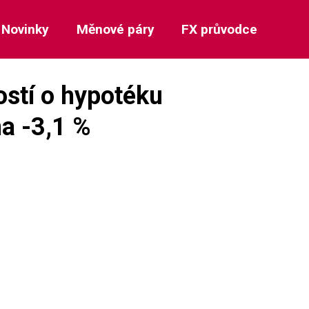
Novinky
Měnové páry
FX průvodce
stí o hypotéku
na -3,1 %