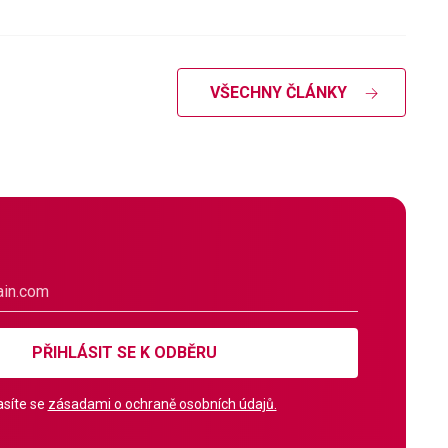
VŠECHNY ČLÁNKY
PŘIHLÁSIT SE K ODBĚRU
síte se
zásadami o ochraně osobních údajů.