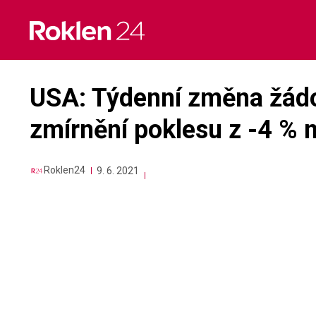
Skip
to
content
USA: Týdenní změna žádo
zmírnění poklesu z -4 % 
Roklen24
9. 6. 2021