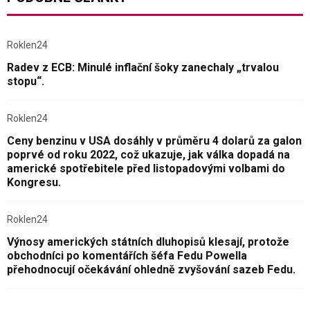
Roklen24
Radev z ECB: Minulé inflační šoky zanechaly „trvalou
stopu“.
Roklen24
Ceny benzinu v USA dosáhly v průměru 4 dolarů za galon
poprvé od roku 2022, což ukazuje, jak válka dopadá na
americké spotřebitele před listopadovými volbami do
Kongresu.
Roklen24
Výnosy amerických státních dluhopisů klesají, protože
obchodníci po komentářích šéfa Fedu Powella
přehodnocují očekávání ohledně zvyšování sazeb Fedu.