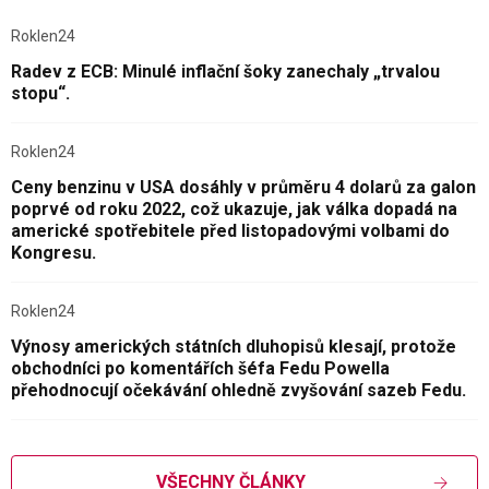
Roklen24
Radev z ECB: Minulé inflační šoky zanechaly „trvalou
stopu“.
Roklen24
Ceny benzinu v USA dosáhly v průměru 4 dolarů za galon
poprvé od roku 2022, což ukazuje, jak válka dopadá na
americké spotřebitele před listopadovými volbami do
Kongresu.
Roklen24
Výnosy amerických státních dluhopisů klesají, protože
obchodníci po komentářích šéfa Fedu Powella
přehodnocují očekávání ohledně zvyšování sazeb Fedu.
VŠECHNY ČLÁNKY