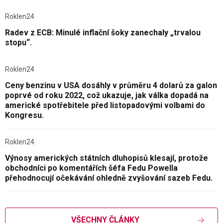
Roklen24
Radev z ECB: Minulé inflační šoky zanechaly „trvalou
stopu“.
Roklen24
Ceny benzinu v USA dosáhly v průměru 4 dolarů za galon
poprvé od roku 2022, což ukazuje, jak válka dopadá na
americké spotřebitele před listopadovými volbami do
Kongresu.
Roklen24
Výnosy amerických státních dluhopisů klesají, protože
obchodníci po komentářích šéfa Fedu Powella
přehodnocují očekávání ohledně zvyšování sazeb Fedu.
VŠECHNY ČLÁNKY