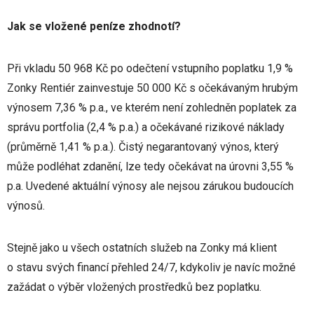
Jak se vložené peníze zhodnotí?
Při vkladu 50 968 Kč po odečtení vstupního poplatku 1,9 %
Zonky Rentiér zainvestuje 50 000 Kč s očekávaným hrubým
výnosem 7,36 % p.a., ve kterém není zohledněn poplatek za
správu portfolia (2,4 % p.a.) a očekávané rizikové náklady
(průměrně 1,41 % p.a.). Čistý negarantovaný výnos, který
může podléhat zdanění, lze tedy očekávat na úrovni 3,55 %
p.a. Uvedené aktuální výnosy ale nejsou zárukou budoucích
výnosů.
Stejně jako u všech ostatních služeb na Zonky má klient
o stavu svých financí přehled 24/7, kdykoliv je navíc možné
zažádat o výběr vložených prostředků bez poplatku.