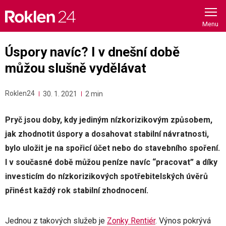
Skip
to
content
Úspory navíc? I v dnešní době
můžou slušně vydělávat
Roklen24
30. 1. 2021
2 min
Pryč jsou doby, kdy jediným nízkorizikovým způsobem,
jak zhodnotit úspory a dosahovat stabilní návratnosti,
bylo uložit je na spořicí účet nebo do stavebního spoření.
I v současné době můžou peníze navíc “pracovat” a díky
investicím do nízkorizikových spotřebitelských úvěrů
přinést každý rok stabilní zhodnocení.
Jednou z takových služeb je
Zonky Rentiér
. Výnos pokrývá