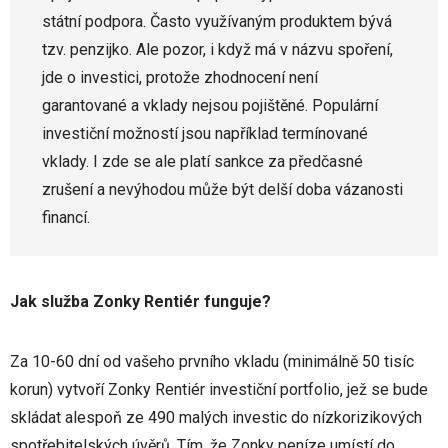
státní podpora. Často využívaným produktem bývá
tzv. penzijko. Ale pozor, i když má v názvu spoření,
jde o investici, protože zhodnocení není
garantované a vklady nejsou pojištěné. Populární
investiční možností jsou například termínované
vklady. I zde se ale platí sankce za předčasné
zrušení a nevýhodou může být delší doba vázanosti
financí.
Jak služba Zonky Rentiér funguje?
Za 10-60 dní od vašeho prvního vkladu (minimálně 50 tisíc
korun) vytvoří Zonky Rentiér investiční portfolio, jež se bude
skládat alespoň ze 490 malých investic do nízkorizikových
spotřebitelských úvěrů. Tím, že Zonky peníze umístí do