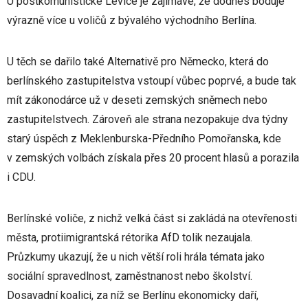
U postkomunistické Levice je zajímavé, že dodnes boduje
výrazně více u voličů z bývalého východního Berlína.
U těch se dařilo také Alternativě pro Německo, která do
berlínského zastupitelstva vstoupí vůbec poprvé, a bude tak
mít zákonodárce už v deseti zemských sněmech nebo
zastupitelstvech. Zároveň ale strana nezopakuje dva týdny
starý úspěch z Meklenburska-Předního Pomořanska, kde
v zemských volbách získala přes 20 procent hlasů a porazila
i CDU.
Berlínské voliče, z nichž velká část si zakládá na otevřenosti
města, protiimigrantská rétorika AfD tolik nezaujala.
Průzkumy ukazují, že u nich větší roli hrála témata jako
sociální spravedlnost, zaměstnanost nebo školství.
Dosavadní koalici, za níž se Berlínu ekonomicky daří,