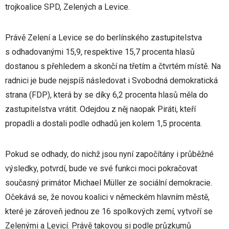
trojkoalice SPD, Zelených a Levice.
Právě Zelení a Levice se do berlínského zastupitelstva
s odhadovanými 15,9, respektive 15,7 procenta hlasů
dostanou s přehledem a skončí na třetím a čtvrtém místě. Na
radnici je bude nejspíš následovat i Svobodná demokratická
strana (FDP), která by se díky 6,2 procenta hlasů měla do
zastupitelstva vrátit. Odejdou z něj naopak Piráti, kteří
propadli a dostali podle odhadů jen kolem 1,5 procenta.
Pokud se odhady, do nichž jsou nyní započítány i průběžné
výsledky, potvrdí, bude ve své funkci moci pokračovat
současný primátor Michael Müller ze sociální demokracie.
Očekává se, že novou koalici v německém hlavním městě,
které je zároveň jednou ze 16 spolkových zemí, vytvoří se
Zelenými a Levicí. Právě takovou si podle průzkumů