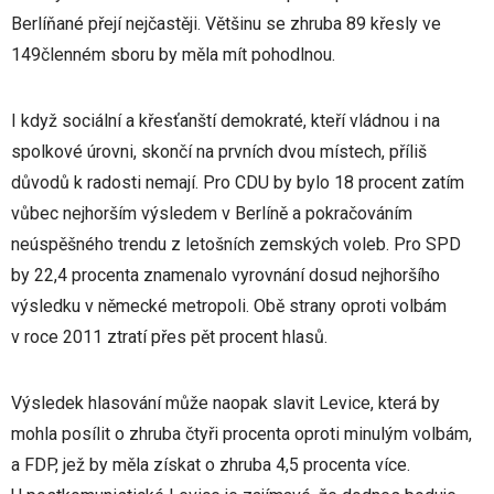
Berlíňané přejí nejčastěji. Většinu se zhruba 89 křesly ve
149členném sboru by měla mít pohodlnou.
I když sociální a křesťanští demokraté, kteří vládnou i na
spolkové úrovni, skončí na prvních dvou místech, příliš
důvodů k radosti nemají. Pro CDU by bylo 18 procent zatím
vůbec nejhorším výsledem v Berlíně a pokračováním
neúspěšného trendu z letošních zemských voleb. Pro SPD
by 22,4 procenta znamenalo vyrovnání dosud nejhoršího
výsledku v německé metropoli. Obě strany oproti volbám
v roce 2011 ztratí přes pět procent hlasů.
Výsledek hlasování může naopak slavit Levice, která by
mohla posílit o zhruba čtyři procenta oproti minulým volbám,
a FDP, jež by měla získat o zhruba 4,5 procenta více.