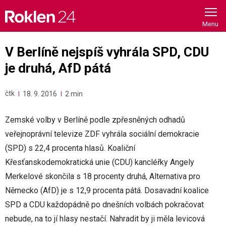
Skip
to
content
V Berlíně nejspíš vyhrála SPD, CDU
je druhá, AfD pátá
čtk
18. 9. 2016
2 min
Zemské volby v Berlíně podle zpřesněných odhadů
veřejnoprávní televize ZDF vyhrála sociální demokracie
(SPD) s 22,4 procenta hlasů. Koaliční
Křesťanskodemokratická unie (CDU) kancléřky Angely
Merkelové skončila s 18 procenty druhá, Alternativa pro
Německo (AfD) je s 12,9 procenta pátá. Dosavadní koalice
SPD a CDU každopádně po dnešních volbách pokračovat
nebude, na to jí hlasy nestačí. Nahradit by ji měla levicová