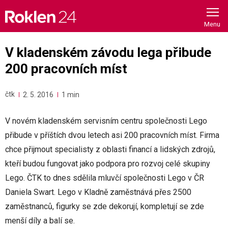
Skip
to
content
V kladenském závodu lega přibude
200 pracovních míst
čtk
2. 5. 2016
1 min
V novém kladenském servisním centru společnosti Lego
přibude v příštích dvou letech asi 200 pracovních míst. Firma
chce přijmout specialisty z oblasti financí a lidských zdrojů,
kteří budou fungovat jako podpora pro rozvoj celé skupiny
Lego. ČTK to dnes sdělila mluvčí společnosti Lego v ČR
Daniela Swart. Lego v Kladně zaměstnává přes 2500
zaměstnanců, figurky se zde dekorují, kompletují se zde
menší díly a balí se.