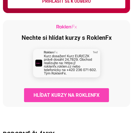
PŘIHLÁSIT SE K ODBĚRU
Nechte si hlídat kurzy s RoklenFx
HLÍDAT KURZY NA ROKLENFX