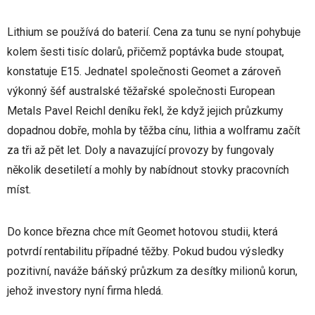
Lithium se používá do baterií. Cena za tunu se nyní pohybuje
kolem šesti tisíc dolarů, přičemž poptávka bude stoupat,
konstatuje E15. Jednatel společnosti Geomet a zároveň
výkonný šéf australské těžařské společnosti European
Metals Pavel Reichl deníku řekl, že když jejich průzkumy
dopadnou dobře, mohla by těžba cínu, lithia a wolframu začít
za tři až pět let. Doly a navazující provozy by fungovaly
několik desetiletí a mohly by nabídnout stovky pracovních
míst.
Do konce března chce mít Geomet hotovou studii, která
potvrdí rentabilitu případné těžby. Pokud budou výsledky
pozitivní, naváže báňský průzkum za desítky milionů korun,
jehož investory nyní firma hledá.