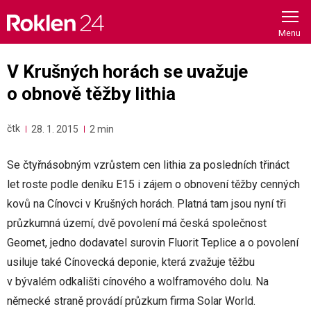
Skip
to
content
V Krušných horách se uvažuje
o obnově těžby lithia
čtk
28. 1. 2015
2 min
Se čtyřnásobným vzrůstem cen lithia za posledních třináct
let roste podle deníku E15 i zájem o obnovení těžby cenných
kovů na Cínovci v Krušných horách. Platná tam jsou nyní tři
průzkumná území, dvě povolení má česká společnost
Geomet, jedno dodavatel surovin Fluorit Teplice a o povolení
usiluje také Cínovecká deponie, která zvažuje těžbu
v bývalém odkališti cínového a wolframového dolu. Na
německé straně provádí průzkum firma Solar World.