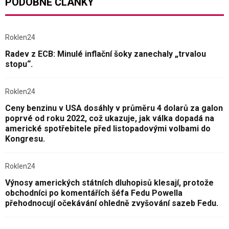
PODOBNÉ ČLÁNKY
Roklen24
Radev z ECB: Minulé inflační šoky zanechaly „trvalou
stopu“.
Roklen24
Ceny benzinu v USA dosáhly v průměru 4 dolarů za galon
poprvé od roku 2022, což ukazuje, jak válka dopadá na
americké spotřebitele před listopadovými volbami do
Kongresu.
Roklen24
Výnosy amerických státních dluhopisů klesají, protože
obchodníci po komentářích šéfa Fedu Powella
přehodnocují očekávání ohledně zvyšování sazeb Fedu.