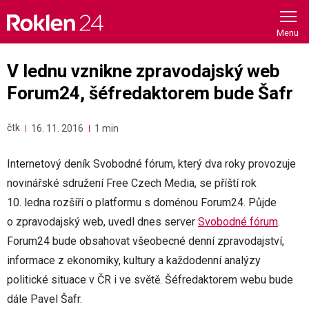
Skip
to
content
V lednu vznikne zpravodajský web
Forum24, šéfredaktorem bude Šafr
čtk
16. 11. 2016
1 min
Internetový deník Svobodné fórum, který dva roky provozuje
novinářské sdružení Free Czech Media, se příští rok
10. ledna rozšíří o platformu s doménou Forum24. Půjde
o zpravodajský web, uvedl dnes server
Svobodné fórum
.
Forum24 bude obsahovat všeobecné denní zpravodajství,
informace z ekonomiky, kultury a každodenní analýzy
politické situace v ČR i ve světě. Šéfredaktorem webu bude
dále Pavel Šafr.