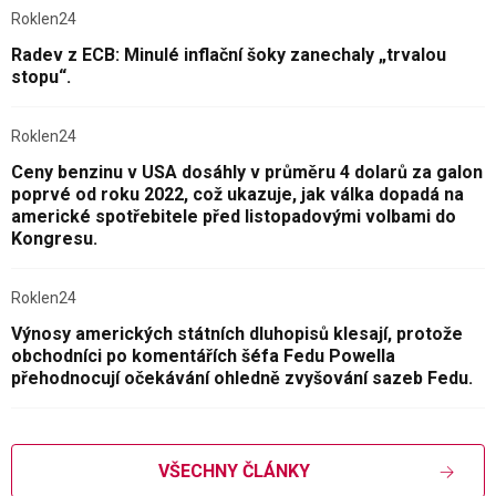
Roklen24
Radev z ECB: Minulé inflační šoky zanechaly „trvalou
stopu“.
Roklen24
Ceny benzinu v USA dosáhly v průměru 4 dolarů za galon
poprvé od roku 2022, což ukazuje, jak válka dopadá na
americké spotřebitele před listopadovými volbami do
Kongresu.
Roklen24
Výnosy amerických státních dluhopisů klesají, protože
obchodníci po komentářích šéfa Fedu Powella
přehodnocují očekávání ohledně zvyšování sazeb Fedu.
VŠECHNY ČLÁNKY