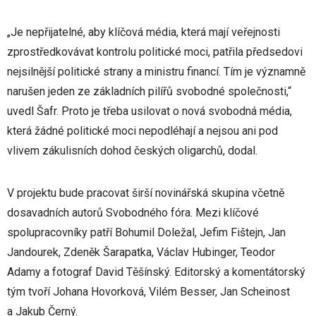
„Je nepřijatelné, aby klíčová média, která mají veřejnosti
zprostředkovávat kontrolu politické moci, patřila předsedovi
nejsilnější politické strany a ministru financí. Tím je významně
narušen jeden ze základních pilířů svobodné společnosti,“
uvedl Šafr. Proto je třeba usilovat o nová svobodná média,
která žádné politické moci nepodléhají a nejsou ani pod
vlivem zákulisních dohod českých oligarchů, dodal.
V projektu bude pracovat širší novinářská skupina včetně
dosavadních autorů Svobodného fóra. Mezi klíčové
spolupracovníky patří Bohumil Doležal, Jefim Fištejn, Jan
Jandourek, Zdeněk Šarapatka, Václav Hubinger, Teodor
Adamy a fotograf David Těšínský. Editorský a komentátorský
tým tvoří Johana Hovorková, Vilém Besser, Jan Scheinost
a Jakub Černý.