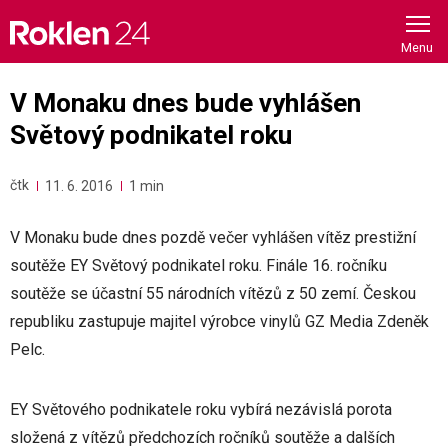
Skip
to
content
V Monaku dnes bude vyhlášen
Světový podnikatel roku
čtk
11. 6. 2016
1 min
V Monaku bude dnes pozdě večer vyhlášen vítěz prestižní
soutěže EY Světový podnikatel roku. Finále 16. ročníku
soutěže se účastní 55 národních vítězů z 50 zemí. Českou
republiku zastupuje majitel výrobce vinylů GZ Media Zdeněk
Pelc.
EY Světového podnikatele roku vybírá nezávislá porota
složená z vítězů předchozích ročníků soutěže a dalších