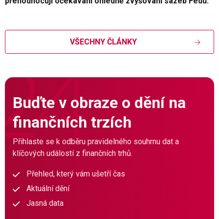
přehodnocují očekávání ohledně zvyšování sazeb Fedu.
VŠECHNY ČLÁNKY
Buďte v obraze o dění na
finančních trzích
Přihlaste se k odběru pravidelného souhrnu dat a
klíčových událostí z finančních trhů.
Přehled, který vám ušetří čas
Aktuální dění
Jasná data