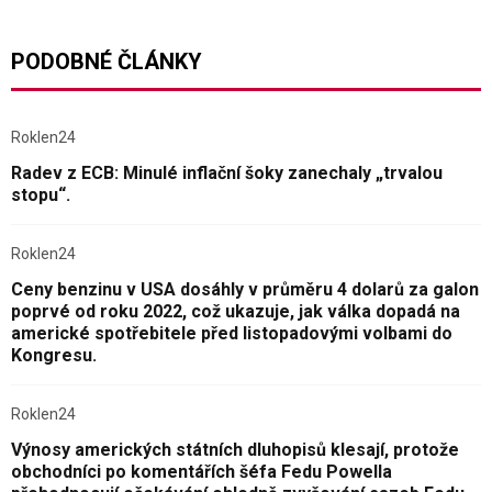
PODOBNÉ ČLÁNKY
Roklen24
Radev z ECB: Minulé inflační šoky zanechaly „trvalou
stopu“.
Roklen24
Ceny benzinu v USA dosáhly v průměru 4 dolarů za galon
poprvé od roku 2022, což ukazuje, jak válka dopadá na
americké spotřebitele před listopadovými volbami do
Kongresu.
Roklen24
Výnosy amerických státních dluhopisů klesají, protože
obchodníci po komentářích šéfa Fedu Powella