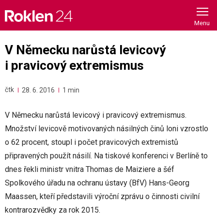
Skip
to
content
V Německu narůstá levicový
i pravicový extremismus
čtk
28. 6. 2016
1 min
V Německu narůstá levicový i pravicový extremismus.
Množství levicově motivovaných násilných činů loni vzrostlo
o 62 procent, stoupl i počet pravicových extremistů
připravených použít násilí. Na tiskové konferenci v Berlíně to
dnes řekli ministr vnitra Thomas de Maiziere a šéf
Spolkového úřadu na ochranu ústavy (BfV) Hans-Georg
Maassen, kteří představili výroční zprávu o činnosti civilní
kontrarozvědky za rok 2015.