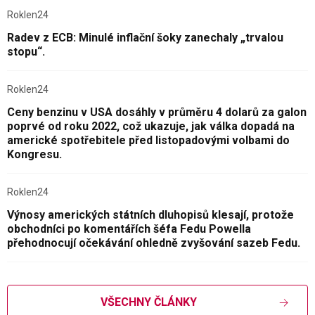
Roklen24
Radev z ECB: Minulé inflační šoky zanechaly „trvalou
stopu“.
Roklen24
Ceny benzinu v USA dosáhly v průměru 4 dolarů za galon
poprvé od roku 2022, což ukazuje, jak válka dopadá na
americké spotřebitele před listopadovými volbami do
Kongresu.
Roklen24
Výnosy amerických státních dluhopisů klesají, protože
obchodníci po komentářích šéfa Fedu Powella
přehodnocují očekávání ohledně zvyšování sazeb Fedu.
VŠECHNY ČLÁNKY