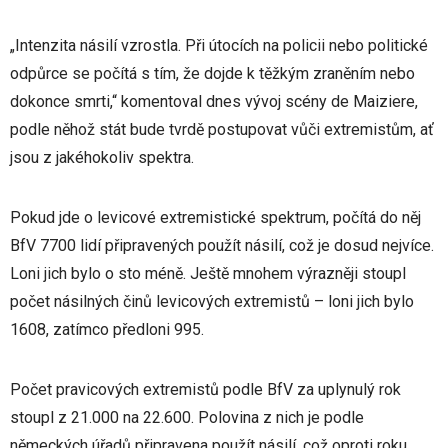
„Intenzita násilí vzrostla. Při útocích na policii nebo politické
odpůrce se počítá s tím, že dojde k těžkým zraněním nebo
dokonce smrti,“ komentoval dnes vývoj scény de Maiziere,
podle něhož stát bude tvrdě postupovat vůči extremistům, ať
jsou z jakéhokoliv spektra.
Pokud jde o levicové extremistické spektrum, počítá do něj
BfV 7700 lidí připravených použít násilí, což je dosud nejvíce.
Loni jich bylo o sto méně. Ještě mnohem výrazněji stoupl
počet násilných činů levicových extremistů – loni jich bylo
1608, zatímco předloni 995.
Počet pravicových extremistů podle BfV za uplynulý rok
stoupl z 21.000 na 22.600. Polovina z nich je podle
německých úřadů připravena použít násilí, což oproti roku