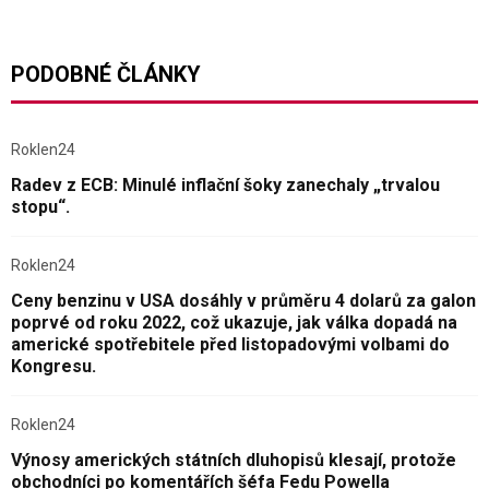
PODOBNÉ ČLÁNKY
Roklen24
Radev z ECB: Minulé inflační šoky zanechaly „trvalou
stopu“.
Roklen24
Ceny benzinu v USA dosáhly v průměru 4 dolarů za galon
poprvé od roku 2022, což ukazuje, jak válka dopadá na
americké spotřebitele před listopadovými volbami do
Kongresu.
Roklen24
Výnosy amerických státních dluhopisů klesají, protože
obchodníci po komentářích šéfa Fedu Powella