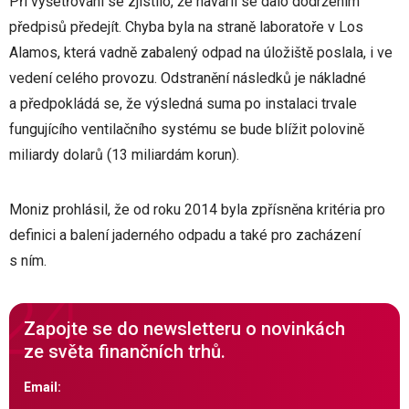
Při vyšetřování se zjistilo, že havárii se dalo dodržením
předpisů předejít. Chyba byla na straně laboratoře v Los
Alamos, která vadně zabalený odpad na úložiště poslala, i ve
vedení celého provozu. Odstranění následků je nákladné
a předpokládá se, že výsledná suma po instalaci trvale
fungujícího ventilačního systému se bude blížit polovině
miliardy dolarů (13 miliardám korun).
Moniz prohlásil, že od roku 2014 byla zpřísněna kritéria pro
definici a balení jaderného odpadu a také pro zacházení
s ním.
Zapojte se do newsletteru o novinkách
ze světa finančních trhů.
Email: