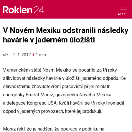
Skip
to
content
V Novém Mexiku odstranili následky
havárie v jaderném úložišti
čtk
9. 1. 2017
1 min
V americkém státě Novm Mexiko se podařilo za tři roky
zlikvidovat následky havárie v úložišti jaderného odpadu. Ke
slavnostnímu znovuotevření pracoviště přijel ministr
energetiky Ernest Moniz, guvernérka Nového Mexika
a delegace Kongresu USA. Kvůli havárii se tři roky hromadil
odpad v jaderných provozech, které jej produkují.
Moniz řekl, že je nadšen, že operace v podniku na