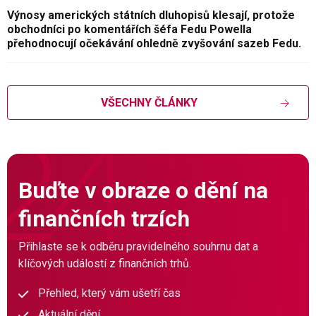
Výnosy amerických státních dluhopisů klesají, protože
obchodníci po komentářích šéfa Fedu Powella
přehodnocují očekávání ohledně zvyšování sazeb Fedu.
VŠECHNY ČLÁNKY
Buďte v obraze o dění na
finančních trzích
Přihlaste se k odběru pravidelného souhrnu dat a
klíčových událostí z finančních trhů.
Přehled, který vám ušetří čas
Aktuální dění