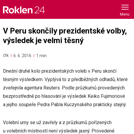
Skip
to
content
V Peru skončily prezidentské volby,
výsledek je velmi těsný
čtk
6. 6. 2016
1 min
Dnešní druhé kolo prezidentských voleb v Peru skončí
těsným výsledkem. Vyplývá to z předběžných odhadů, které
zveřejnila agentura Reuters. Podle průzkumů provedených
bezprostředně po hlasování je výsledek Keiko Fujimoriové
a jejího soupeře Pedra Pabla Kuczynského prakticky stejný.
Volební urny se už zavřely a z průzkumů pořízených
u volebních místností není výsledek jasný. Provedené