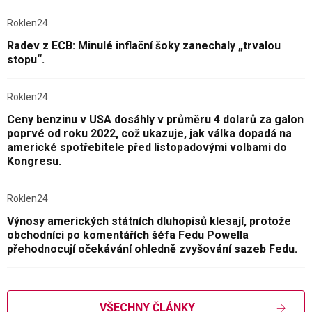
Roklen24
Radev z ECB: Minulé inflační šoky zanechaly „trvalou
stopu“.
Roklen24
Ceny benzinu v USA dosáhly v průměru 4 dolarů za galon
poprvé od roku 2022, což ukazuje, jak válka dopadá na
americké spotřebitele před listopadovými volbami do
Kongresu.
Roklen24
Výnosy amerických státních dluhopisů klesají, protože
obchodníci po komentářích šéfa Fedu Powella
přehodnocují očekávání ohledně zvyšování sazeb Fedu.
VŠECHNY ČLÁNKY