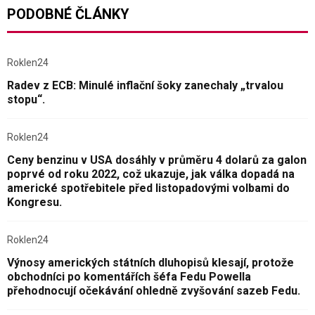
PODOBNÉ ČLÁNKY
Roklen24
Radev z ECB: Minulé inflační šoky zanechaly „trvalou
stopu“.
Roklen24
Ceny benzinu v USA dosáhly v průměru 4 dolarů za galon
poprvé od roku 2022, což ukazuje, jak válka dopadá na
americké spotřebitele před listopadovými volbami do
Kongresu.
Roklen24
Výnosy amerických státních dluhopisů klesají, protože
obchodníci po komentářích šéfa Fedu Powella
přehodnocují očekávání ohledně zvyšování sazeb Fedu.