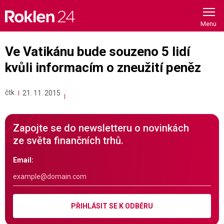
Skip
to
content
Ve Vatikánu bude souzeno 5 lidí
kvůli informacím o zneužití peněz
čtk
21. 11. 2015
Zapojte se do newsletteru o novinkách
ze světa finančních trhů.
Email:
PŘIHLÁSIT SE K ODBĚRU