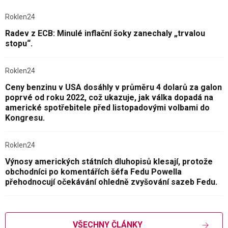
Roklen24
Radev z ECB: Minulé inflační šoky zanechaly „trvalou
stopu“.
Roklen24
Ceny benzinu v USA dosáhly v průměru 4 dolarů za galon
poprvé od roku 2022, což ukazuje, jak válka dopadá na
americké spotřebitele před listopadovými volbami do
Kongresu.
Roklen24
Výnosy amerických státních dluhopisů klesají, protože
obchodníci po komentářích šéfa Fedu Powella
přehodnocují očekávání ohledně zvyšování sazeb Fedu.
VŠECHNY ČLÁNKY