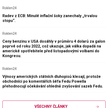
Roklen24
Radev z ECB: Minulé inflační šoky zanechaly „trvalou
stopu“.
Roklen24
Ceny benzinu v USA dosáhly v průměru 4 dolarů za galon
poprvé od roku 2022, což ukazuje, jak válka dopadá na
americké spotřebitele před listopadovými volbami do
Kongresu.
Roklen24
Výnosy amerických státních dluhopisů klesají, protože
obchodníci po komentářích šéfa Fedu Powella
přehodnocují očekávání ohledně zvyšování sazeb Fedu.
VŠECHNY ČLÁNKY