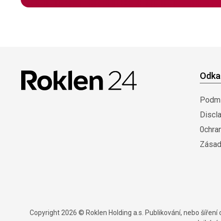
Odka
Podmí
Discl
0chra
Zásad
Copyright 2026 © Roklen Holding a.s. Publikování, nebo šířen