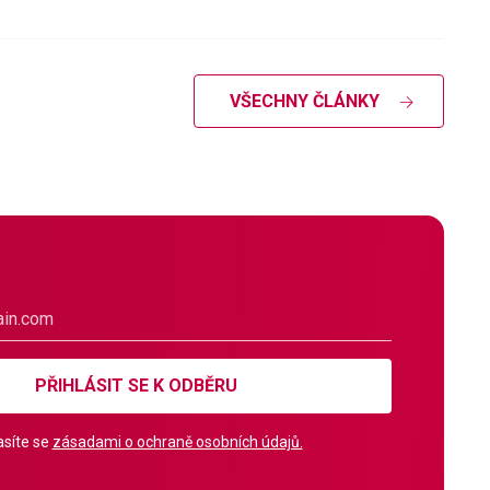
VŠECHNY ČLÁNKY
PŘIHLÁSIT SE K ODBĚRU
síte se
zásadami o ochraně osobních údajů.