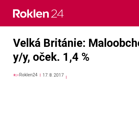
Skip
to
content
Velká Británie: Maloobch
y/y, oček. 1,4 %
Roklen24
17. 8. 2017