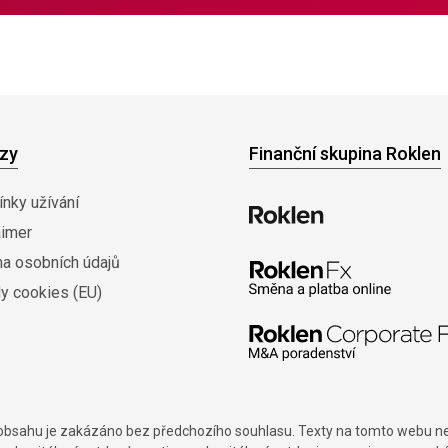
zy
Finanční skupina Roklen
nky užívání
aimer
na osobních údajů
y cookies (EU)
í obsahu je zakázáno bez předchozího souhlasu. Texty na tomto webu nes