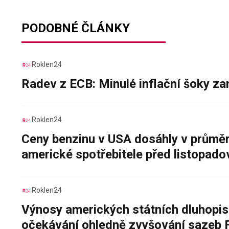
PODOBNÉ ČLÁNKY
Roklen24
Radev z ECB: Minulé inflační šoky za
Roklen24
Ceny benzinu v USA dosáhly v průměru
americké spotřebitele před listopad
Roklen24
Výnosy amerických státních dluhopis
očekávání ohledně zvyšování sazeb 