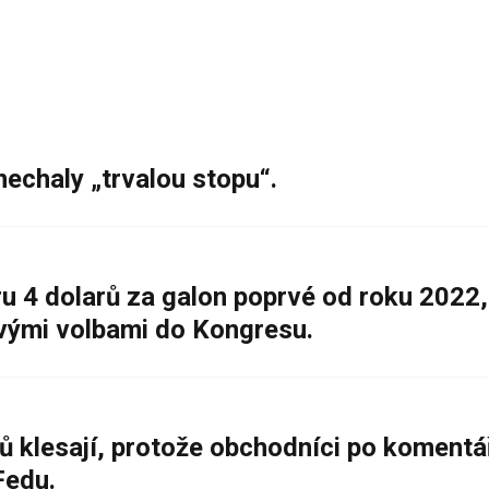
nechaly „trvalou stopu“.
 4 dolarů za galon poprvé od roku 2022,
ovými volbami do Kongresu.
ů klesají, protože obchodníci po komentá
Fedu.