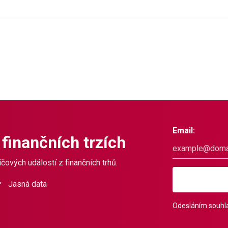
Email:
 finančních trzích
čových událostí z finančních trhů.
Jasná data
Odesláním souhla