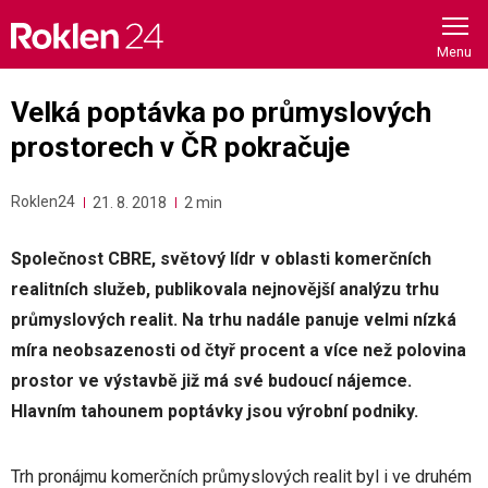
Skip
to
content
Velká poptávka po průmyslových
prostorech v ČR pokračuje
Roklen24
21. 8. 2018
2 min
Společnost CBRE, světový lídr v oblasti komerčních
realitních služeb, publikovala nejnovější analýzu trhu
průmyslových realit. Na trhu nadále panuje velmi nízká
míra neobsazenosti od čtyř procent a více než polovina
prostor ve výstavbě již má své budoucí nájemce.
Hlavním tahounem poptávky jsou výrobní podniky.
Trh pronájmu komerčních průmyslových realit byl i ve druhém