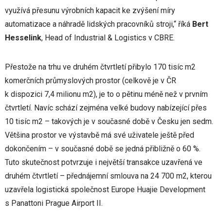
využívá přesunu výrobních kapacit ke zvýšení míry
automatizace a náhradě lidských pracovníků stroji,“ říká
Bert
Hesselink
, Head of Industrial & Logistics v CBRE.
Přestože na trhu ve druhém čtvrtletí přibylo 170 tisíc m2
komerčních průmyslových prostor (celkově je v ČR
k dispozici 7,4 milionu m2), je to o pětinu méně než v prvním
čtvrtletí. Navíc schází zejména velké budovy nabízející přes
10 tisíc m2 – takových je v současné době v Česku jen sedm.
Většina prostor ve výstavbě má své uživatele ještě před
dokončením – v současné době se jedná přibližně o 60 %.
Tuto skutečnost potvrzuje i největší transakce uzavřená ve
druhém čtvrtletí – přednájemní smlouva na 24 700 m2, kterou
uzavřela logistická společnost Europe Huajie Development
s Panattoni Prague Airport II.