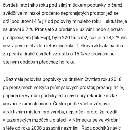
čtvrtletí letošního roku pod silným tlakem poptávky, o čemž
svědčí velmi nízké procento nepronajatých prostor, jež se
drží pod úrovní 4 % již od poloviny minulého roku – aktuálně je
na úrovni 3,7 %. Pronajato a předáno k užívání, nebo sjednán
předpronájem (take-up), bylo 220 tisíc m2, což je o 14,3 % víc
než v prvním čtvrtletí letošního roku. Celková aktivita na trhu
za první a druhé čtvrtletí vzrostla o 15 % ve srovnání se
stejným obdobím předchozího roku.
„Bezmála polovina poptávky ve druhém čtvrtletí roku 2018
po pronájmech velkých průmyslových prostor, přesněji 44 %,
připadá na výrobní podniky, a to navzdory rekordně nízké
úrovni nezaměstnanosti. Česko podle všeho zůstává
atraktivním místem pro výrobu, nejspíše i proto, že rozdíl
v tuzemských mzdách a platech v Německu se ve výrobní
sféře od roku 2008 zásadně nezměnil. Řada podniků navíc