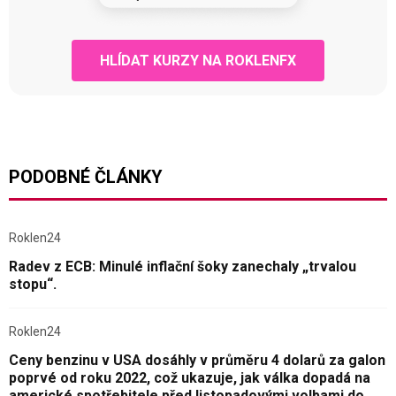
HLÍDAT KURZY NA ROKLENFX
PODOBNÉ ČLÁNKY
Roklen24
Radev z ECB: Minulé inflační šoky zanechaly „trvalou
stopu“.
Roklen24
Ceny benzinu v USA dosáhly v průměru 4 dolarů za galon
poprvé od roku 2022, což ukazuje, jak válka dopadá na
americké spotřebitele před listopadovými volbami do