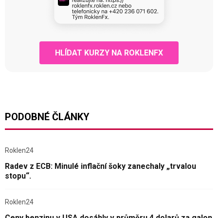
HLÍDAT KURZY NA ROKLENFX
PODOBNÉ ČLÁNKY
Roklen24
Radev z ECB: Minulé inflační šoky zanechaly „trvalou
stopu“.
Roklen24
Ceny benzinu v USA dosáhly v průměru 4 dolarů za galon