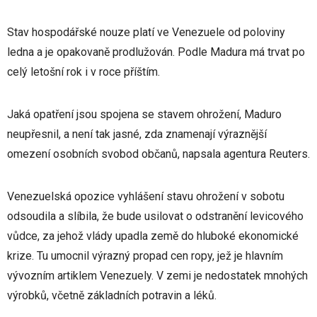
Stav hospodářské nouze platí ve Venezuele od poloviny
ledna a je opakovaně prodlužován. Podle Madura má trvat po
celý letošní rok i v roce příštím.
Jaká opatření jsou spojena se stavem ohrožení, Maduro
neupřesnil, a není tak jasné, zda znamenají výraznější
omezení osobních svobod občanů, napsala agentura Reuters.
Venezuelská opozice vyhlášení stavu ohrožení v sobotu
odsoudila a slíbila, že bude usilovat o odstranění levicového
vůdce, za jehož vlády upadla země do hluboké ekonomické
krize. Tu umocnil výrazný propad cen ropy, jež je hlavním
vývozním artiklem Venezuely. V zemi je nedostatek mnohých
výrobků, včetně základních potravin a léků.