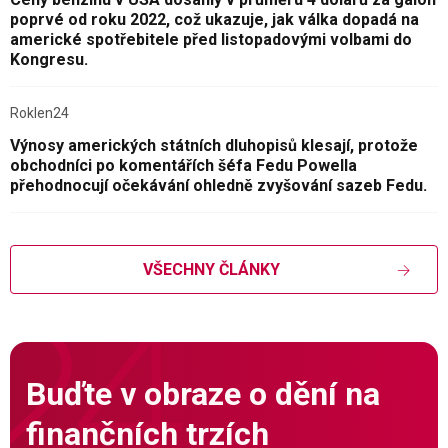
poprvé od roku 2022, což ukazuje, jak válka dopadá na
americké spotřebitele před listopadovými volbami do
Kongresu.
Roklen24
Výnosy amerických státních dluhopisů klesají, protože
obchodníci po komentářích šéfa Fedu Powella
přehodnocují očekávání ohledně zvyšování sazeb Fedu.
VŠECHNY ČLÁNKY
Buďte v obraze o dění na
finančních trzích