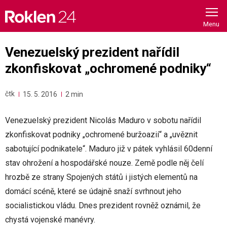
Skip
to
content
Venezuelský prezident nařídil
zkonfiskovat „ochromené podniky“
čtk
15. 5. 2016
2 min
Venezuelský prezident Nicolás Maduro v sobotu nařídil
zkonfiskovat podniky „ochromené buržoazií“ a „uvěznit
sabotující podnikatele“. Maduro již v pátek vyhlásil 60denní
stav ohrožení a hospodářské nouze. Země podle něj čelí
hrozbě ze strany Spojených států i jistých elementů na
domácí scéně, které se údajně snaží svrhnout jeho
socialistickou vládu. Dnes prezident rovněž oznámil, že
chystá vojenské manévry.