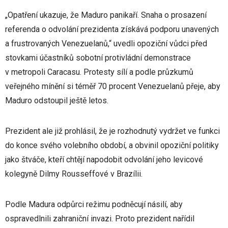
„Opatření ukazuje, že Maduro panikaří. Snaha o prosazení
referenda o odvolání prezidenta získává podporu unavených
a frustrovaných Venezuelanů,“ uvedli opoziční vůdci před
stovkami účastníků sobotní protivládní demonstrace
v metropoli Caracasu. Protesty sílí a podle průzkumů
veřejného mínění si téměř 70 procent Venezuelanů přeje, aby
Maduro odstoupil ještě letos.
Prezident ale již prohlásil, že je rozhodnutý vydržet ve funkci
do konce svého volebního období, a obvinil opoziční politiky
jako štváče, kteří chtějí napodobit odvolání jeho levicové
kolegyně Dilmy Rousseffové v Brazílii.
Podle Madura odpůrci režimu podněcují násilí, aby
ospravedlnili zahraniční invazi. Proto prezident nařídil