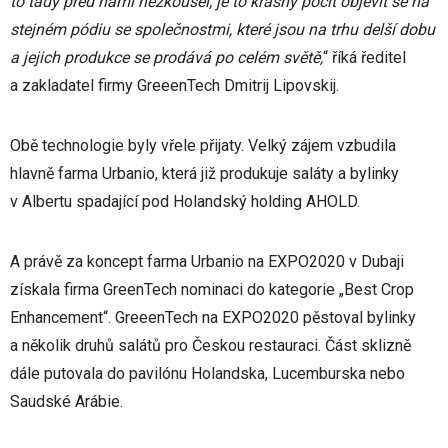
to tady před námi nezkoušel, je to krásný pocit objevit se na
stejném pódiu se společnostmi, které jsou na trhu delší dobu
a jejich produkce se prodává po celém světě,
“ říká ředitel
a zakladatel firmy GreeenTech Dmitrij Lipovskij.
Obě technologie byly vřele přijaty. Velký zájem vzbudila
hlavně farma Urbanio, která již produkuje saláty a bylinky
v Albertu spadající pod Holandský holding AHOLD.
A právě za koncept farma Urbanio na EXPO2020 v Dubaji
získala firma GreenTech nominaci do kategorie „Best Crop
Enhancement“. GreeenTech na EXPO2020 pěstoval bylinky
a několik druhů salátů pro Českou restauraci. Část sklizně
dále putovala do pavilónu Holandska, Lucemburska nebo
Saudské Arábie.