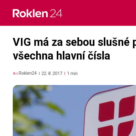
Skip
to
content
VIG má za sebou slušné po
všechna hlavní čísla
Roklen24
22. 8. 2017
1 min