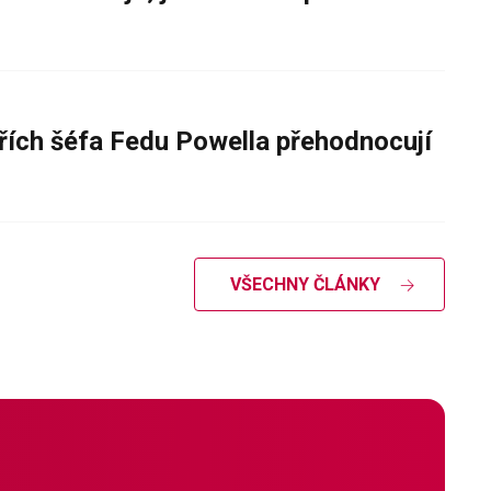
řích šéfa Fedu Powella přehodnocují
VŠECHNY ČLÁNKY