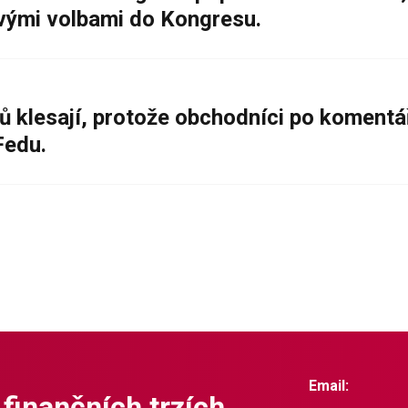
ovými volbami do Kongresu.
ů klesají, protože obchodníci po komentá
Fedu.
Email:
 finančních trzích