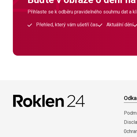
Přihlaste se k odběru pravidelného souhrnu dat a klí
Přehled, který vám ušetří čas
Aktuální dění
Odka
Podmí
Discl
0chra