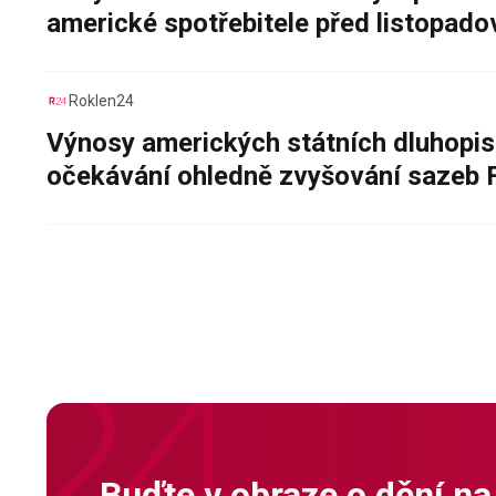
americké spotřebitele před listopad
Roklen24
Výnosy amerických státních dluhopis
očekávání ohledně zvyšování sazeb 
Buďte v obraze o dění na