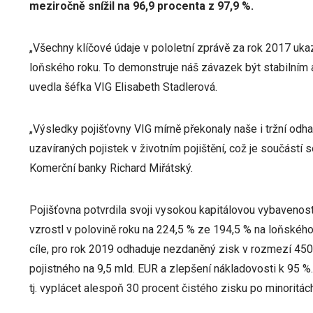
meziročně snížil na 96,9 procenta z 97,9 %.
„Všechny klíčové údaje v pololetní zprávě za rok 2017 uk
loňského roku. To demonstruje náš závazek být stabilním 
uvedla šéfka VIG Elisabeth Stadlerová.
„Výsledky pojišťovny VIG mírně překonaly naše i tržní odh
uzavíraných pojistek v životním pojištění, což je součástí
Komerční banky Richard Miřátský.
Pojišťovna potvrdila svoji vysokou kapitálovou vybavenost,
vzrostl v polovině roku na 224,5 % ze 194,5 % na loňskéh
cíle, pro rok 2019 odhaduje nezdaněný zisk v rozmezí 45
pojistného na 9,5 mld. EUR a zlepšení nákladovosti k 95 
tj. vyplácet alespoň 30 procent čistého zisku po minoritác