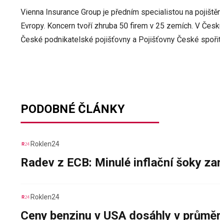
Vienna Insurance Group je předním specialistou na pojiště
Evropy. Koncern tvoří zhruba 50 firem v 25 zemích. V Čes
České podnikatelské pojišťovny a Pojišťovny České spořit
PODOBNÉ ČLÁNKY
Roklen24
Radev z ECB: Minulé inflační šoky za
Roklen24
Ceny benzinu v USA dosáhly v průměru