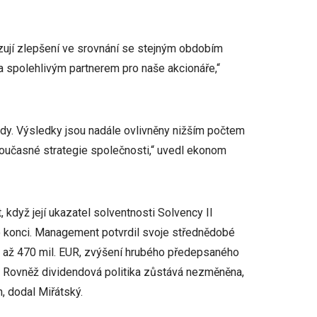
azují zlepšení ve srovnání se stejným obdobím
a spolehlivým partnerem pro naše akcionáře,“
ady. Výsledky jsou nadále ovlivněny nižším počtem
 současné strategie společnosti,“ uvedl ekonom
 když její ukazatel solventnosti Solvency II
o konci. Management potvrdil svoje střednědobé
0 až 470 mil. EUR, zvýšení hrubého předepsaného
%. Rovněž dividendová politika zůstává nezměněna,
h, dodal Miřátský.