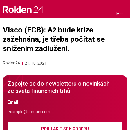
Skip
to
content
Visco (ECB): Až bude krize
zažehnána, je třeba počítat se
snížením zadlužení.
Roklen24
21. 10. 2021
Zapojte se do newsletteru o novinkách
ze světa finančních trhů.
Email:
PŘIHLÁSIT SE K ODBĚRU