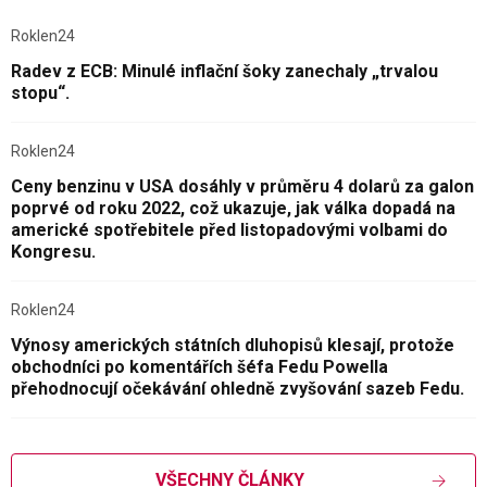
Roklen24
Radev z ECB: Minulé inflační šoky zanechaly „trvalou
stopu“.
Roklen24
Ceny benzinu v USA dosáhly v průměru 4 dolarů za galon
poprvé od roku 2022, což ukazuje, jak válka dopadá na
americké spotřebitele před listopadovými volbami do
Kongresu.
Roklen24
Výnosy amerických státních dluhopisů klesají, protože
obchodníci po komentářích šéfa Fedu Powella
přehodnocují očekávání ohledně zvyšování sazeb Fedu.
VŠECHNY ČLÁNKY