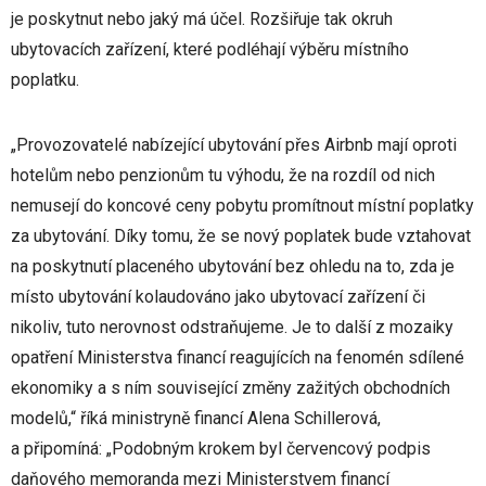
je poskytnut nebo jaký má účel. Rozšiřuje tak okruh
ubytovacích zařízení, které podléhají výběru místního
poplatku.
„Provozovatelé nabízející ubytování přes Airbnb mají oproti
hotelům nebo penzionům tu výhodu, že na rozdíl od nich
nemusejí do koncové ceny pobytu promítnout místní poplatky
za ubytování. Díky tomu, že se nový poplatek bude vztahovat
na poskytnutí placeného ubytování bez ohledu na to, zda je
místo ubytování kolaudováno jako ubytovací zařízení či
nikoliv, tuto nerovnost odstraňujeme. Je to další z mozaiky
opatření Ministerstva financí reagujících na fenomén sdílené
ekonomiky a s ním související změny zažitých obchodních
modelů,“ říká ministryně financí Alena Schillerová,
a připomíná: „Podobným krokem byl červencový podpis
daňového memoranda mezi Ministerstvem financí