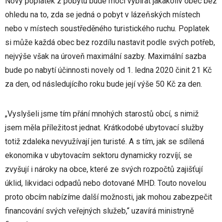
Nový poplatek z pobytu bude moci vybírat jakákoliv obec bez
ohledu na to, zda se jedná o pobyt v lázeňských místech
nebo v místech soustředěného turistického ruchu. Poplatek
si může každá obec bez rozdílu nastavit podle svých potřeb,
nejvýše však na úroveň maximální sazby. Maximální sazba
bude po nabytí účinnosti novely od 1. ledna 2020 činit 21 Kč
za den, od následujícího roku bude její výše 50 Kč za den.
„Vyslyšeli jsme tím přání mnohých starostů obcí, s nimiž
jsem měla příležitost jednat. Krátkodobé ubytovací služby
totiž zdaleka nevyužívají jen turisté. A s tím, jak se sdílená
ekonomika v ubytovacím sektoru dynamicky rozvíjí, se
zvyšují i nároky na obce, které ze svých rozpočtů zajišťují
úklid, likvidaci odpadů nebo dotované MHD. Touto novelou
proto obcím nabízíme další možnosti, jak mohou zabezpečit
financování svých veřejných služeb,“ uzavírá ministryně