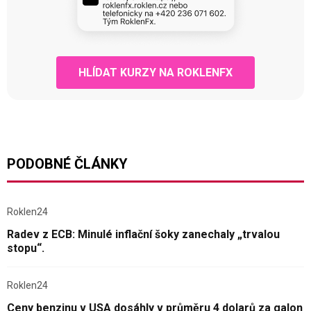
HLÍDAT KURZY NA ROKLENFX
PODOBNÉ ČLÁNKY
Roklen24
Radev z ECB: Minulé inflační šoky zanechaly „trvalou
stopu“.
Roklen24
Ceny benzinu v USA dosáhly v průměru 4 dolarů za galon