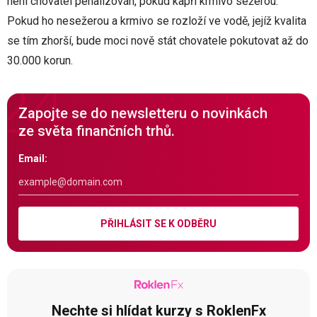
není chovatel penalizován, pokud kapři krmivo sežerou.
Pokud ho nesežerou a krmivo se rozloží ve vodě, jejíž kvalita
se tím zhorší, bude moci nově stát chovatele pokutovat až do
30.000 korun.
Zapojte se do newsletteru o novinkách
ze světa finančních trhů.
Email:
PŘIHLÁSIT SE K ODBĚRU
Nechte si hlídat kurzy s RoklenFx