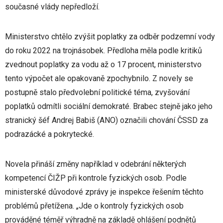
současné vlády nepředloží.
Ministerstvo chtělo zvýšit poplatky za odběr podzemní vody
do roku 2022 na trojnásobek. Předloha měla podle kritiků
zvednout poplatky za vodu až o 17 procent, ministerstvo
tento výpočet ale opakovaně zpochybnilo. Z novely se
postupně stalo předvolební politické téma, zvyšování
poplatků odmítli sociální demokraté. Brabec stejně jako jeho
stranický šéf Andrej Babiš (ANO) označili chování ČSSD za
podrazácké a pokrytecké.
Novela přináší změny například v odebrání některých
kompetencí ČIŽP při kontrole fyzických osob. Podle
ministerské důvodové zprávy je inspekce řešením těchto
problémů přetížena. „Jde o kontroly fyzických osob
prováděné téměř výhradně na základě ohlášení podnětů