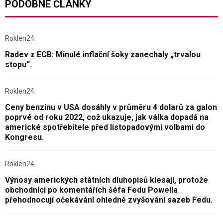
PODOBNÉ ČLÁNKY
Roklen24
Radev z ECB: Minulé inflační šoky zanechaly „trvalou
stopu“.
Roklen24
Ceny benzinu v USA dosáhly v průměru 4 dolarů za galon
poprvé od roku 2022, což ukazuje, jak válka dopadá na
americké spotřebitele před listopadovými volbami do
Kongresu.
Roklen24
Výnosy amerických státních dluhopisů klesají, protože
obchodníci po komentářích šéfa Fedu Powella
přehodnocují očekávání ohledně zvyšování sazeb Fedu.