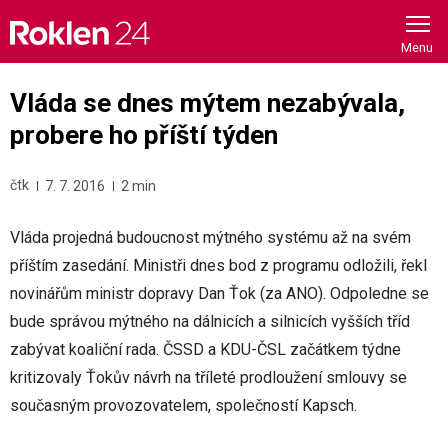
Skip
to
content
Vláda se dnes mýtem nezabývala,
probere ho příští týden
čtk
7. 7. 2016
2 min
Vláda projedná budoucnost mýtného systému až na svém
příštím zasedání. Ministři dnes bod z programu odložili, řekl
novinářům ministr dopravy Dan Ťok (za ANO). Odpoledne se
bude správou mýtného na dálnicích a silnicích vyšších tříd
zabývat koaliční rada. ČSSD a KDU-ČSL začátkem týdne
kritizovaly Ťokův návrh na tříleté prodloužení smlouvy se
současným provozovatelem, společností Kapsch.