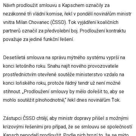
Návrh prodloužit smlouvu s Kapschem označily za
nezákonné tři vládní komise, řekl v pondělí novinářům ministr
vnitra Milan Chovanec (ČSSD). Ťok vyjádření koaličních
partnerů označil za předvolební boj. Prodloužení kontraktu
považuje za jediné funkční řešení.
Desetiletá smlouva na správu mýtného systému vyprší na
konci letošního roku. Snahu najít nového provozovatele
prostřednictvím otevřené soutěže ministerstvo vzdalo na
konci loňského roku, protože řádný tendr už není možné
stihnout. „Prodloužení smlouvy by mělo dořešit to, aby se
mohlo soutěžit plnohodnotně,“ řekl dnes novinářům Ťok.
Zástupci ČSSD chtějí, aby ministr dopravy přišel s možnými
krizovými řešeními pro případ, že se smlouvu se společností
Kapsch nepodaří prodloužit. Podle nich hrozí to, že se mýto