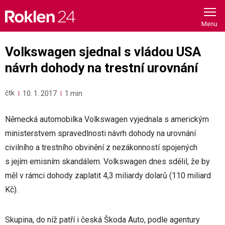
Skip
to
content
Volkswagen sjednal s vládou USA
návrh dohody na trestní urovnání
čtk
10. 1. 2017
1 min
Německá automobilka Volkswagen vyjednala s americkým
ministerstvem spravedlnosti návrh dohody na urovnání
civilního a trestního obvinění z nezákonností spojených
s jejím emisním skandálem. Volkswagen dnes sdělil, že by
měl v rámci dohody zaplatit 4,3 miliardy dolarů (110 miliard
Kč).
Skupina, do níž patří i česká Škoda Auto, podle agentury