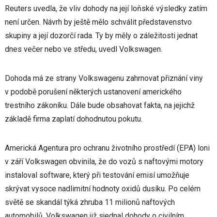
Reuters uvedla, že vliv dohody na její loňské výsledky zatím
není určen. Návrh by ještě mělo schválit představenstvo
skupiny a její dozorčí rada. Ty by měly o záležitosti jednat
dnes večer nebo ve středu, uvedl Volkswagen.
Dohoda má ze strany Volkswagenu zahrnovat přiznání viny
v podobě porušení některých ustanovení amerického
trestního zákoníku. Dále bude obsahovat fakta, na jejichž
základě firma zaplatí dohodnutou pokutu.
Americká Agentura pro ochranu životního prostředí (EPA) loni
v září Volkswagen obvinila, že do vozů s naftovými motory
instaloval software, který při testování emisí umožňuje
skrývat vysoce nadlimitní hodnoty oxidů dusíku. Po celém
světě se skandál týká zhruba 11 milionů naftových
automobilů. Volkswagen již sjednal dohody o civilním