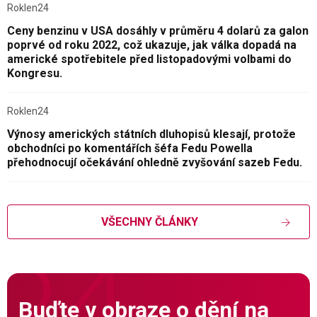
Roklen24
Ceny benzinu v USA dosáhly v průměru 4 dolarů za galon
poprvé od roku 2022, což ukazuje, jak válka dopadá na
americké spotřebitele před listopadovými volbami do
Kongresu.
Roklen24
Výnosy amerických státních dluhopisů klesají, protože
obchodníci po komentářích šéfa Fedu Powella
přehodnocují očekávání ohledně zvyšování sazeb Fedu.
VŠECHNY ČLÁNKY
Buďte v obraze o dění na